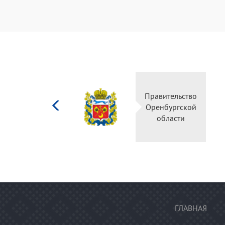
Министерство
Правительство
культуры
Оренбургской
Российской
области
федерации
ГЛАВНАЯ