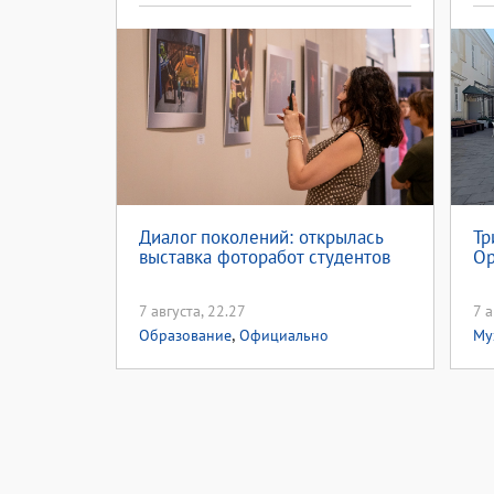
Диалог поколений: открылась
Тр
выставка фоторабот студентов
Ор
7 августа, 22.27
7 а
,
Образование
Официально
Му