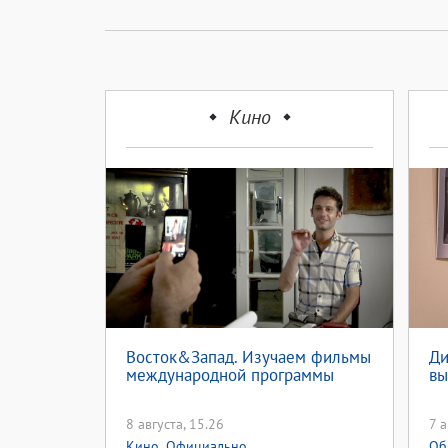
Кино
Восток&Запад. Изучаем фильмы
Ди
международной программы
вы
8 августа, 15.26
7 а
,
Кино
Официально
Об