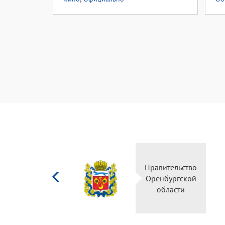
Министерство
Правительство
культуры
Оренбургской
Российской
области
федерации