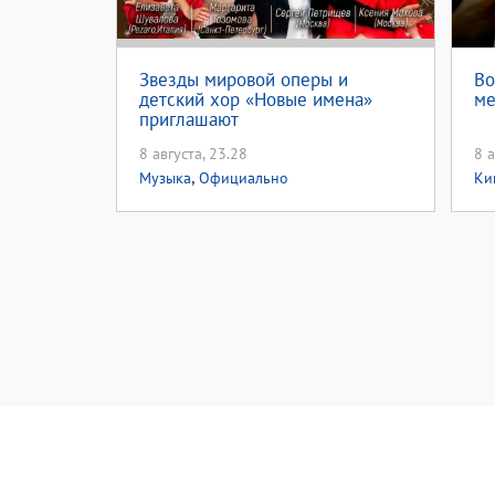
Звезды мировой оперы и
Во
детский хор «Новые имена»
ме
приглашают
8 августа, 23.28
8 а
,
Музыка
Официально
Ки