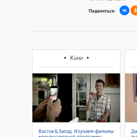
Поделиться:
Кино
Восток&Запад. Изучаем фильмы
Ди
международной программы
вы