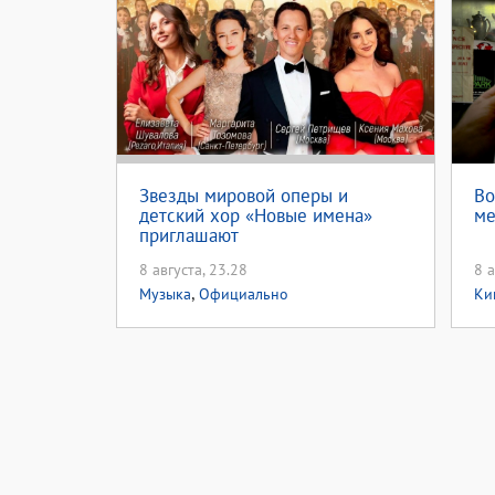
Звезды мировой оперы и
Во
детский хор «Новые имена»
ме
приглашают
8 августа, 23.28
8 а
,
Музыка
Официально
Ки