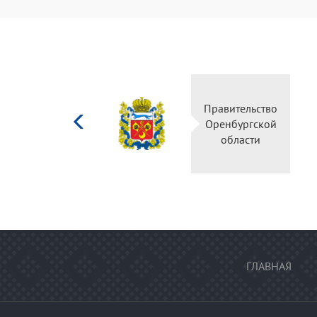
Министерство
Правительство
культуры
Оренбургской
Российской
области
федерации
ГЛАВНАЯ