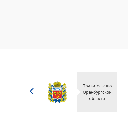
Министерство
Правительство
культуры
Оренбургской
Российской
области
федерации