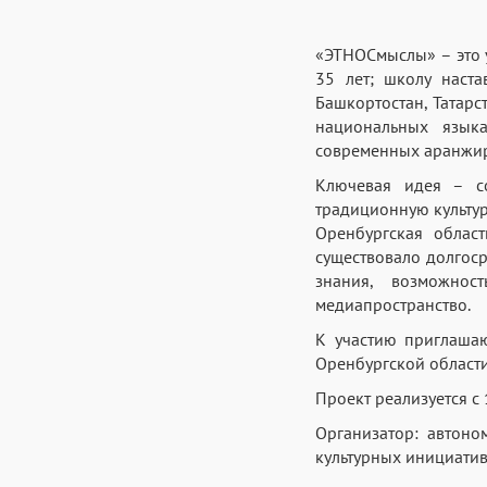
«ЭТНОСмыслы» – это у
35 лет; школу наста
Башкортостан, Татарс
национальных язык
современных аранжир
Ключевая идея – со
традиционную культур
Оренбургская облас
существовало долгос
знания, возможно
медиапространство.
К участию приглаша
Оренбургской области,
Проект реализуется с 
Организатор: автон
культурных инициатив