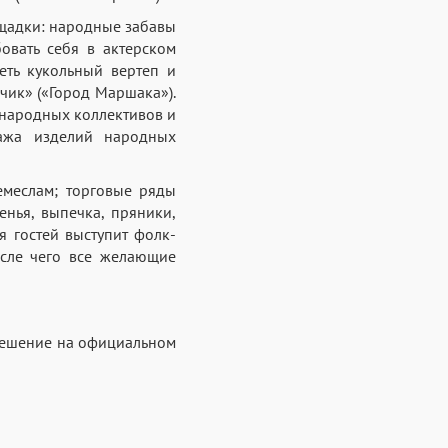
ощадки: народные забавы
овать себя в актерском
деть кукольный вертеп и
нчик» («Город Маршака»).
 народных коллективов и
дажа изделий народных
емеслам; торговые ряды
нья, выпечка, пряники,
я гостей выступит фолк-
осле чего все желающие
решение на официальном