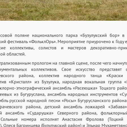
совой поляне национального парка «Бузулукский бор» в 
кий фестиваль «ФольклОрь». Мероприятие приурочено к Году 
ие коллективы, солистов и мастеров декоративно-при
ой областей.
атрализованным прологом на главной сцене, после чего начнут
ументальных коллективов. Свое искусство представят
евского района, коллектив народного танца «Краски
тив «Кристалл» из Бузулука, народная вокальная группа «
клорно-этнографический ансамбль «Расеюшка» Тоцкого рай
сеевых из Бугуруслана, ансамбль народных инструментов «С
бль русской народной песни «Росы» Бугурусланского района
Грачевского района, детский ансамбль ложкарей «Забава»
 ансамбль «Сударушка» Северного района, фольклорны
 Сольные номера исполнят Анастасия Фролова (Тоцкий 
, Олеся Багринцева (Бузулукский район) и Эльнар Мухаметзяно