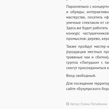
Параллельно с концертн
и обряды; интерактивна
мастерстве, посетить «
уличные спектакли от се
Здесь же будет работат
конкурс частушечнико
промыслов: дерево, кера
Также пройдут мастер-
(продукция местных про
травяные чаи и сбитни)
группа «Липушки» с та
смогут присоединиться 
Вход свободный.
Для посещения террито
сайте «Бузулукского бор
Автор: Елена Петайкина