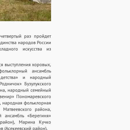
четвертый раз пройдет
единства народов России
кладного искусства из
ся выступления хоровых,
 фольклорный ансамбль
 детства» и народный
Родничок» Бузулукского
она, народный семейный
увенир» Пономаревского
, народная фольклорная
 Матвеевского района,
й ансамбль «Берегиня»
район), Марина Кучко
в (Асекеевский район).