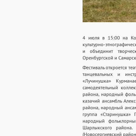
4 июля в 15:00 на Ко
культурно-этнографичес
и объединит творческ
Оренбургской и Самарск
Фестиваль откроется те
танцевальных и инстр
«Лучинушка» Курмана
самодеятельный коллек
района, народный фоль
казачий ансамбль Алек
района, народный ансам
группа «Старинушка» 
народный фольклорный
Шарлыкского района.
(Новосергиевский район)