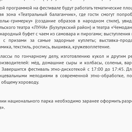
ой программой на фестивале будут работать тематические пл
я зона «Театральный балаганчик», где гости смогут попроб
фольк-гримерку» (создание образов в народном стиле), уви
льского театра «ЛУНА» (Бузулукский район) и театра «Чемода
ь народный буфет с чаем из самовара и пирогами; выступления
в с призами за самые задорные куплеты; выставка-про
мика, текстиль, роспись, вышивка, кружевоплетение.
классы по гончарному делу, изготовлению кукол и другим р
изводителей: мёд, домашние сыры и колбасы, соленья, варе
. Завершится фестиваль этно-дискотекой с 17:00 до 17:45. Дл
нцевальными мелодиями в современной этно-обработке, п
к общему хороводу.
рии национального парка необходимо заранее оформить раз
а».