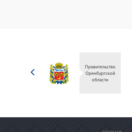
Министерство
Правительство
культуры
Оренбургской
Российской
области
федерации