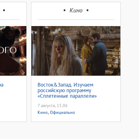
Кино
ра
Восток&Запад. Изучаем
российскую программу
«Сплетенные параллели»
7 августа, 15.06
,
Кино
Официально