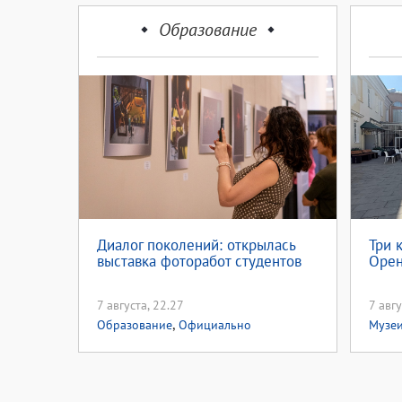
Образование
Диалог поколений: открылась
Три 
выставка фоторабот студентов
Орен
7 августа, 22.27
7 авгу
,
Образование
Официально
Музе