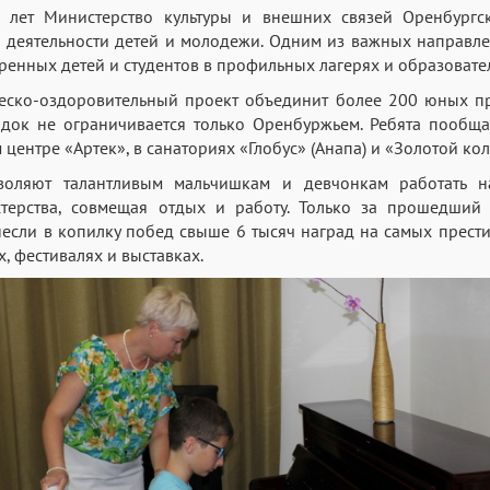
 лет Министерство культуры и внешних связей Оренбургск
 деятельности детей и молодежи. Одним из важных направле
аренных детей и студентов в профильных лагерях и образоват
еско-оздоровительный проект объединит более 200 юных п
док не ограничивается только Оренбуржьем. Ребята пообща
ентре «Артек», в санаториях «Глобус» (Анапа) и «Золотой коло
воляют талантливым мальчишкам и девчонкам работать 
терства, совмещая отдых и работу. Только за прошедший
если в копилку побед свыше 6 тысяч наград на самых прес
, фестивалях и выставках.