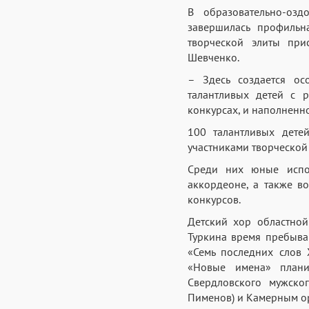
В образовательно-озд
завершилась профильн
творческой элиты при
Шевченко.
– Здесь создается ос
талантливых детей с 
конкурсах, и наполненн
100 талантливых дете
участниками творческой
Среди них юные испол
аккордеоне, а также в
конкурсов.
Детский хор областно
Туркина время пребыва
«Семь последних слов 
«Новые имена» плани
Свердловского мужско
Пименов) и Камерным о