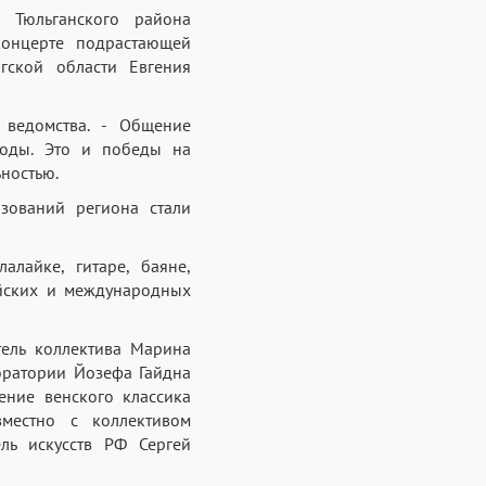
а Тюльганского района
концерте подрастающей
гской области Евгения
 ведомства. - Общение
лоды. Это и победы на
ьностью.
зований региона стали
лайке, гитаре, баяне,
ийских и международных
ель коллектива Марина
оратории Йозефа Гайдна
ение венского классика
местно с коллективом
ль искусств РФ Сергей