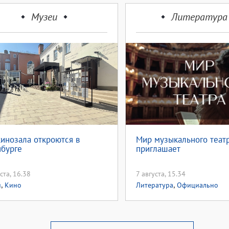
Музеи
Литература
кинозала откроются в
Мир музыкального теат
бурге
приглашает
ста, 16.38
7 августа, 15.34
,
,
и
Кино
Литература
Официально