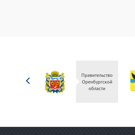
Министерство
культуры
Российской
федерации