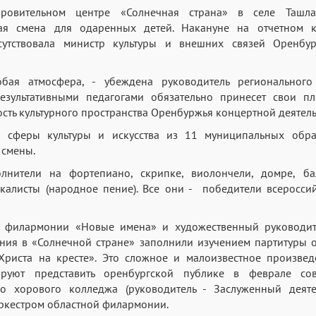
оровительном центре «Солнечная страна» в селе Ташл
ая смена для одаренных детей. Накануне на отчетном 
сутствовала министр культуры и внешних связей Оренбур
обая атмосфера, - убеждена руководитель регионального
результативными педагогами обязательно принесет свои п
ость культурного пространства Оренбуржья концертной деятел
й сферы культуры и искусства из 11 муниципальных обра
 смены.
нители на фортепиано, скрипке, виолончели, домре, бала
окалисты (народное пение). Все они - победители всеросс
й филармонии «Новые имена» и художественный руководит
ния в «Солнечной стране» заполнили изучением партитуры 
Христа на кресте». Это сложное и малоизвестное произвед
руют представить оренбургской публике в феврале сов
го хорового колледжа (руководитель - Заслуженный деяте
ркестром областной филармонии.