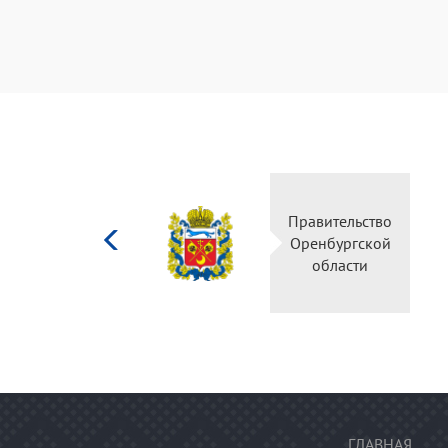
Министерство
Правительство
культуры
Оренбургской
Российской
области
федерации
ГЛАВНАЯ