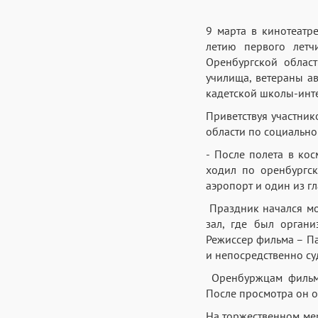
9 марта в кинотеатр
летию первого летч
Оренбургской област
училища, ветераны а
кадетской школы-инте
Приветствуя участник
области по социально
- После полета в кос
ходил по оренбургс
аэропорт и один из г
Праздник начался мо
зал, где был органи
Режиссер фильма – П
и непосредственно су
Оренбуржцам фильм 
После просмотра он от
На торжественном ме