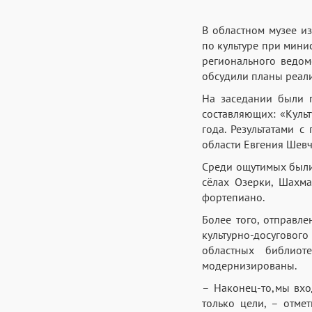
В областном музее и
по культуре при мини
регионального ведом
обсудили планы реали
На заседании были 
составляющих: «Куль
года. Результатами 
области Евгения Шевч
Среди ощутимых были 
сёлах Озерки, Шахма
фортепиано.
Более того, отправл
культурно-досугового
областных библиот
модернизированы.
– Наконец-то,мы вхо
только цели, – отме