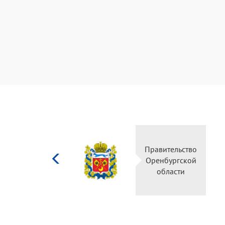
Министерство
Правительство
культуры
Оренбургской
Российской
области
федерации