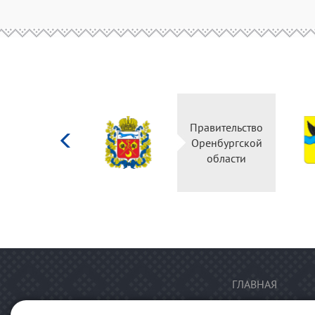
Министерство
Правительство
культуры
Оренбургской
Российской
области
федерации
ГЛАВНАЯ