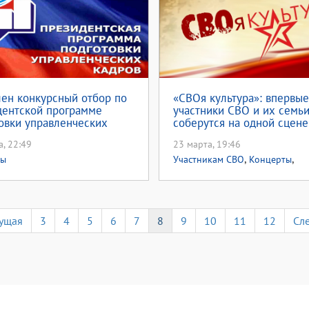
ен конкурсный отбор по
«СВОя культура»: впервые
дентской программе
участники СВО и их семь
овки управленческих
соберутся на одной сцене
а, 22:49
23 марта, 19:46
,
,
сы
Участникам СВО
Концерты
,
Патриотическое воспитание
,
#Неделякультуры
Неделя куль
2026
ущая
3
4
5
6
7
8
9
10
11
12
Сл