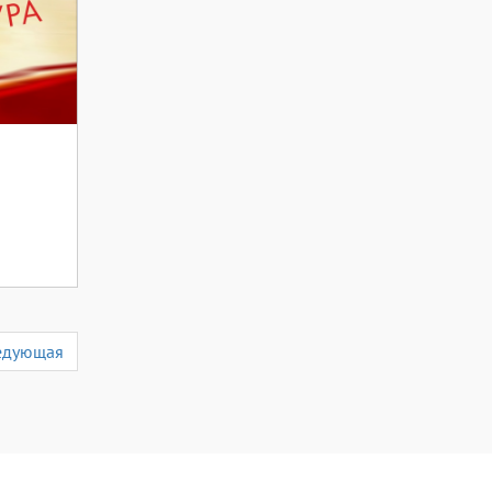
и
туры
едующая