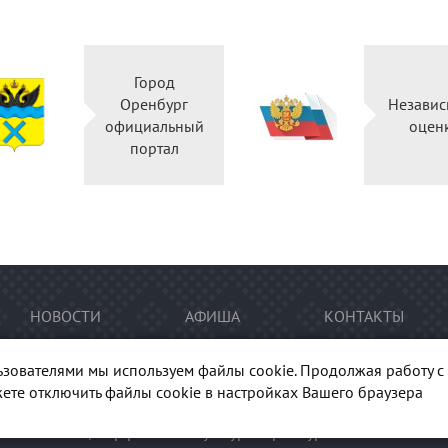
Город
Оренбург
Независ
официальный
оцен
портал
НОВОСТИ
АФИША
КОНТАКТЫ
ьзователями мы используем файлы cookie. Продолжая работу с 
ете отключить файлы cookie в настройках Вашего браузера
тура Оренбуржья". При перепечатке и цитировании
ссылка
на п
гиональный центр развития культуры Оренбургской области"
Ка