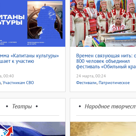
мма «Капитаны культуры»
Времен связующая нить: 
шает к участию
800 человек объединил
фестиваль «Обильный кра
благословенный!»
а, 00:40
24 марта, 00:24
,
,
ы
Участникам СВО
Фестивали
Патриотическое
,
воспитание
Народная музыка
Театры
Народное творчес