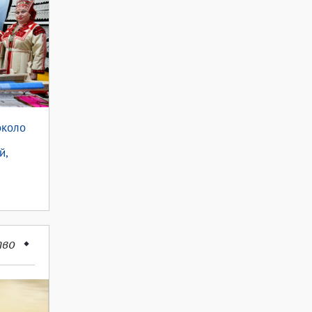
около
й,
тво