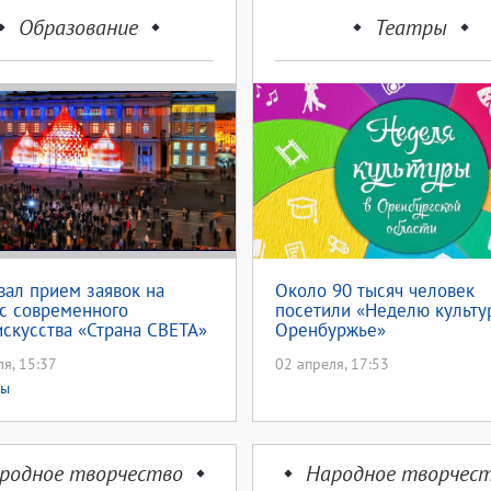
Образование
Театры
вал прием заявок на
Около 90 тысяч человек
с современного
посетили «Неделю культу
скусства «Страна СВЕТА»
Оренбуржье»
я, 15:37
02 апреля, 17:53
сы
родное творчество
Народное творчес