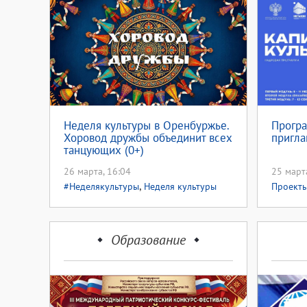
Неделя культуры в Оренбуржье.
Програ
Хоровод дружбы объединит всех
пригла
танцующих (0+)
26 марта, 16:04
25 март
,
#Неделякультуры
Неделя культуры
Проект
2026
Образование