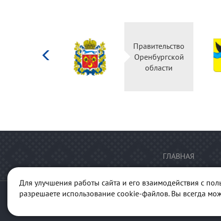
Министерство
Правительство
культуры
Оренбургской
Российской
области
федерации
ГЛАВНАЯ
Для улучшения работы сайта и его взаимодействия с пол
разрешаете использование cookie-файлов. Вы всегда мож
© 2013-2026 Портал "Куль
ГАУК "Ре