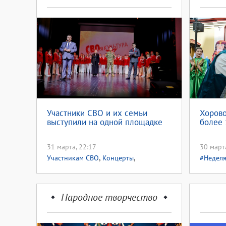
Участники СВО и их семьи
Хоров
выступили на одной площадке
более 
31 марта, 22:17
30 март
,
,
Участникам СВО
Концерты
#Неделя
,
#Неделякультуры
Неделя культуры
2026
2026
Народное творчество