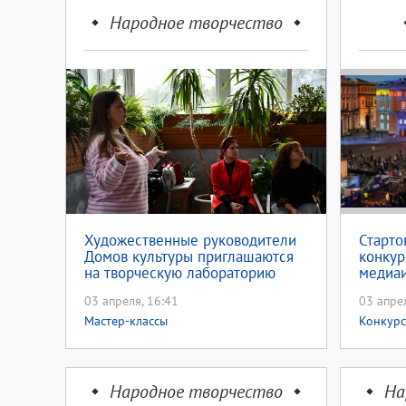
Народное творчество
Художественные руководители
Старто
Домов культуры приглашаются
конкур
на творческую лабораторию
медиаи
03 апреля, 16:41
03 апрел
Мастер-классы
Конкур
Народное творчество
На