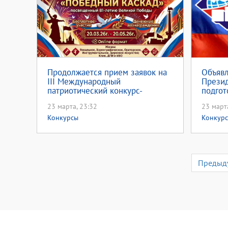
Продолжается прием заявок на
Объявл
III Международный
Прези
патриотический конкурс-
подгот
фестиваль «Победный каскад»
кадров
23 марта, 23:32
23 март
Конкурсы
Конкур
Предыд