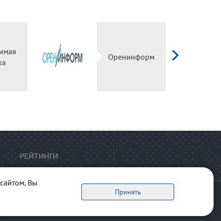
имая
Оренинформ
ка
РЕЙТИНГИ
сайтом, Вы
Принять
ервоисточник обязательна.
рта сайта