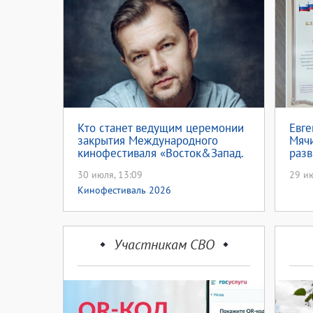
Кто станет ведущим церемонии
Евге
закрытия Международного
Мячи
кинофестиваля «Восток&Запад.
разв
Классика и Авангард»?
сотр
30 июля, 13:09
29 ию
рай
Кинофестиваль 2026
Участникам СВО