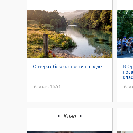
О мерах безопасности на воде
В Ор
посв
клас
лите
30 июля, 16:53
30 ию
Кино