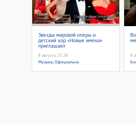
Звезды мировой оперы и
Во
детский хор «Новые имена»
ме
приглашают
8 августа, 23.28
8 а
,
Музыка
Официально
Ки