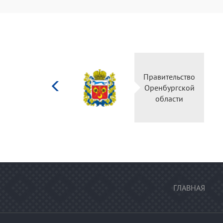
Министерство
Правительство
культуры
Оренбургской
Российской
области
федерации
ГЛАВНАЯ