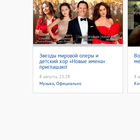
Звезды мировой оперы и
Во
детский хор «Новые имена»
ме
приглашают
8 августа, 23.28
8 а
,
Музыка
Официально
Ки