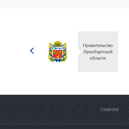
Министерство
Правительство
культуры
Оренбургской
Российской
области
федерации
ГЛАВНАЯ