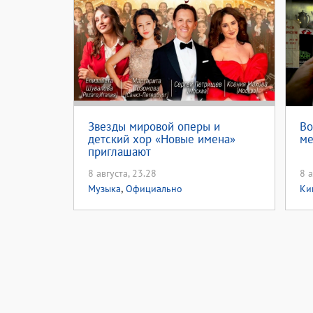
Звезды мировой оперы и
Во
детский хор «Новые имена»
ме
приглашают
8 августа, 23.28
8 а
,
Музыка
Официально
Ки