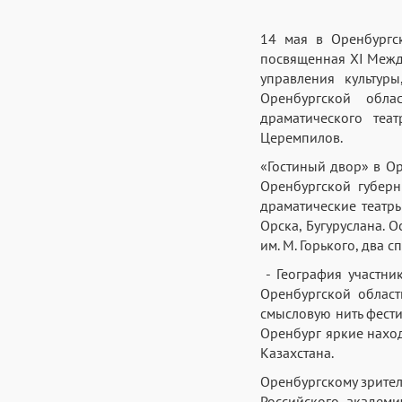
14 мая в Оренбургск
посвященная XI Межд
управления культур
Оренбургской обла
драматического теа
Церемпилов.
«Гостиный двор» в Ор
Оренбургской губерн
драматические театры
Орска, Бугуруслана. 
им. М. Горького, два 
- География участни
Оренбургской област
смысловую нить фест
Оренбург яркие нахо
Казахстана.
Оренбургскому зрите
Российского академи