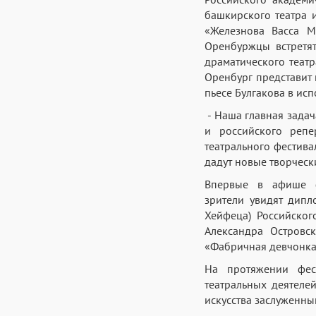
башкирского театра 
«Железнова Васса М
Оренбуржцы встретя
драматического теат
Оренбург представит 
пьесе Булгакова в ис
- Наша главная задач
и российского репе
театрального фестива
дадут новые творческ
Впервые в афише ф
зрители увидят дипл
Хейфеца) Российског
Александра Островск
«Фабричная девчонка»
На протяжении фес
театральных деятеле
искусства заслуженны