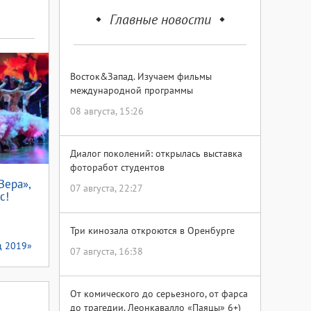
Главные новости
Восток&Запад. Изучаем фильмы
международной программы
08 августа, 15:26
Диалог поколений: открылась выставка
фоторабот студентов
Вера»,
07 августа, 22:27
с!
Три кинозала откроются в Оренбурге
д 2019»
07 августа, 16:38
От комического до серьезного, от фарса
до трагедии. Леонкавалло «Паяцы» 6+)