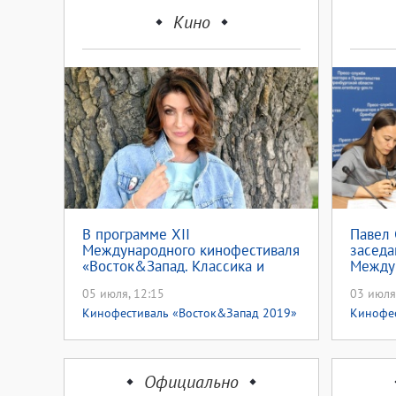
Кино
В программе XII
Павел 
Международного кинофестиваля
заседа
«Восток&Запад. Классика и
Между
Авангард» встреча с Анастасией
«Восто
05 июля, 12:15
03 июля
Макеевой с жителями Бузулука
Аванга
(12+)
Кинофестиваль «Восток&Запад 2019»
Кинофес
Фестив
Официально