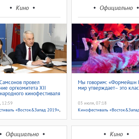
Кино
Официально
Самсонов провел
Мы говорим: «Формейшн 
ние оргкомитета XII
мир утверждает– это клас
народного кинофестиваля
к&Запад. Классика и
, 12:59
03 июля, 07:18
рд»
,
тиваль «Восток&Запад 2019»
Кинофестиваль «Восток&Запа
али
Официально
Кино