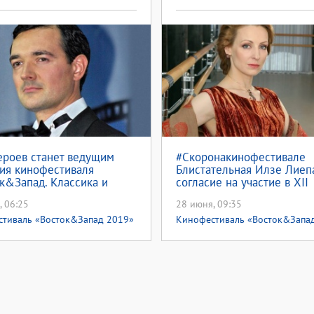
ероев станет ведущим
#Скоронакинофестивале
ия кинофестиваля
Блистательная Илзе Лиеп
к&Запад. Классика и
согласие на участие в XII
рд»
Международном кинофес
, 06:25
28 июня, 09:35
«Восток&Запад. Классика
Авангард»
тиваль «Восток&Запад 2019»
Кинофестиваль «Восток&Запа