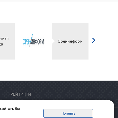
имая
Оренинформ
ка
РЕЙТИНГИ
сайтом, Вы
Принять