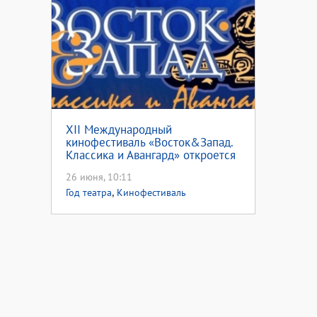
XII Международный
кинофестиваль «Восток&Запад.
Классика и Авангард» откроется
в Оренбуржье в августе
26 июня, 10:11
,
Год театра
Кинофестиваль
,
«Восток&Запад»
Кинофестиваль
«Восток&Запад 2019»