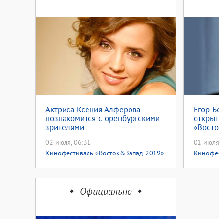
Актриса Ксения Алфёрова
Егор Б
познакомится с оренбургскими
открыт
зрителями
«Восто
Аванга
02 июля, 06:31
01 июля
Кинофестиваль «Восток&Запад 2019»
Кинофес
Официально