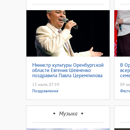
Министр культуры Оренбургской
В О
области Евгения Шевченко
всер
поздравила Павла Церемпилова
семе
Рос
13 июля, 07:59
09 ию
Поздравления
Фест
Музыка