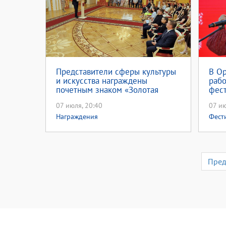
Представители сферы культуры
В О
и искусства награждены
рабо
почетным знаком «Золотая
фест
молодежь Оренбуржья»
07 июля, 20:40
07 ию
Награждения
Фест
Пре