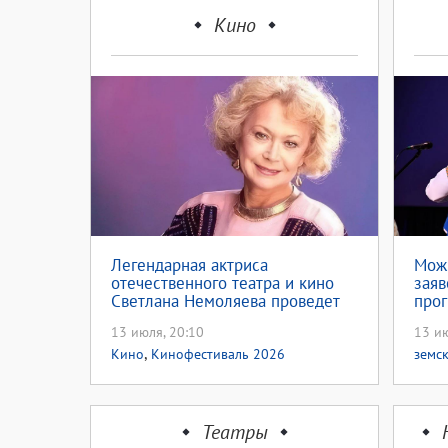
Кино
Легендарная актриса
Можн
отечественного театра и кино
заяв
Светлана Немоляева проведет
про
всего один творческий вечер в
куль
13 июля, 20:10
13 ию
Оренбурге
,
Кино
Кинофестиваль 2026
земс
земс
Театры