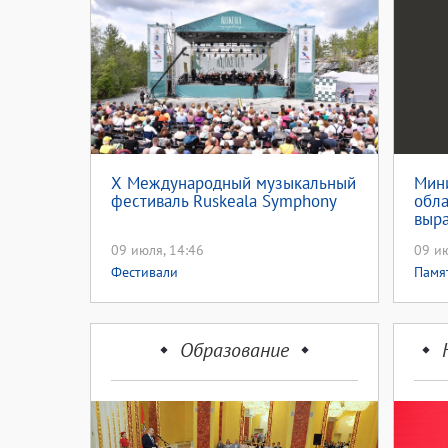
Х Международный музыкальный
Мини
фестиваль Ruskeala Symphony
обла
выра
пово
09 июля, 14:46
09 ию
Фестивали
Памя
Образование