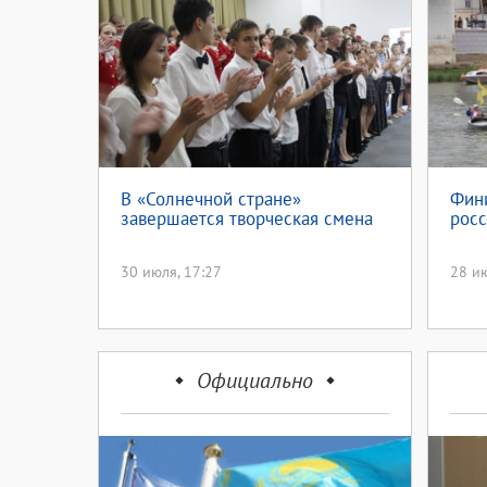
В «Солнечной стране»
Фини
завершается творческая смена
росс
30 июля, 17:27
28 ию
Официально