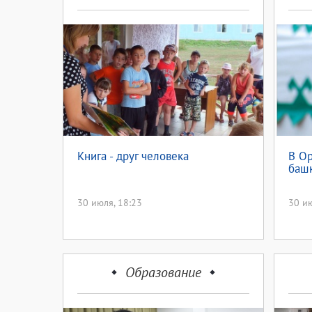
Книга - друг человека
В О
баш
30 июля, 18:23
30 ию
Образование