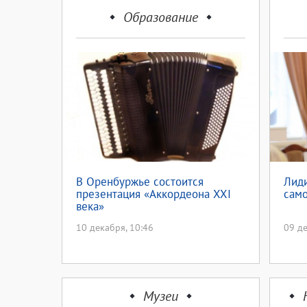
Образование
В Оренбуржье состоится
Лид
презентация «Аккордеона XXI
само
века»
10 декабря, 10:46
09 де
Музеи