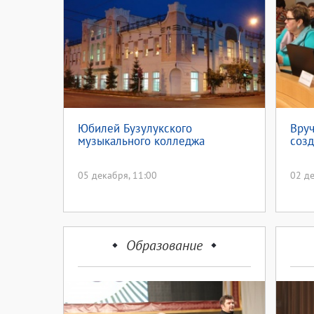
Юбилей Бузулукского
Вруч
музыкального колледжа
соз
05 декабря, 11:00
02 де
Образование