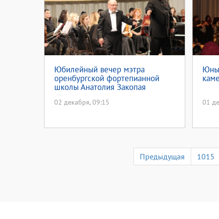
Юбилейный вечер мэтра
Юны
оренбургской фортепианной
кам
школы Анатолия Закопая
02 декабря, 09:15
01 де
Предыдущая
1015